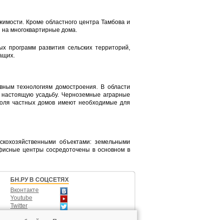
жимости. Кроме областного центра Тамбова и
 на многоквартирные дома.
ых программ развития сельских территорий,
ащих.
ивным технологиям домостроения. В области
и настоящую усадьбу. Черноземные аграрные
 доля частных домов имеют необходимые для
ьскохозяйственными объектами: земельными
фисные центры сосредоточены в основном в
БН.РУ В СОЦСЕТЯХ
Вконтакте
Youtube
Twitter
Одноклассники