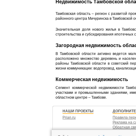
Недвижимость Тамбовской обла
Тамбовская область – регион с развитой пр
районного центра Мичуринска в Тамбовской 
Значительная доля нового жилья в Тамбовс
строительства и субсидирования ипотечных 
Загородная недвижимость обла
В Тамбовской области активно ведется мал
расположено множество деревень и населен
районы Тамбовской области в советский пе
жизни коммуникации: водопровод, канализаци
Коммерческая недвижимость
Сегмент коммерческой недвижимости Тамбо
участками и промышленными зданиями, име
областном центре – Тамбове.
НАШИ ПРОЕКТЫ
ДОПОЛНИТ
Prian.ru
Правила пер
Реклама на с
Обратная св
Контакты