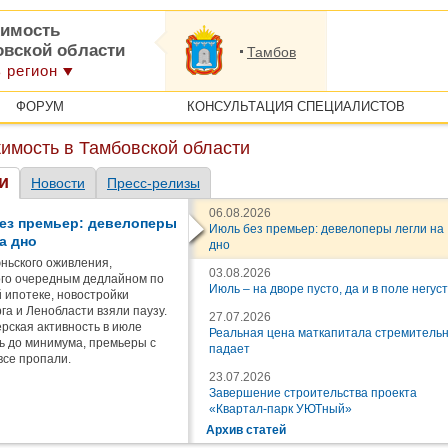
имость
овской области
Тамбов
 регион
ФОРУМ
КОНСУЛЬТАЦИЯ СПЕЦИАЛИСТОВ
имость в Тамбовской области
и
Новости
Пресс-релизы
06.08.2026
ез премьер: девелоперы
Июль без премьер: девелоперы легли на
а дно
дно
ньского оживления,
03.08.2026
го очередным дедлайном по
Июль – на дворе пусто, да и в поле негус
 ипотеке, новостройки
га и Ленобласти взяли паузу.
27.07.2026
рская активность в июле
Реальная цена маткапитала стремитель
ь до минимума, премьеры с
падает
все пропали.
23.07.2026
Завершение строительства проекта
«Квартал-парк УЮТный»
Архив статей