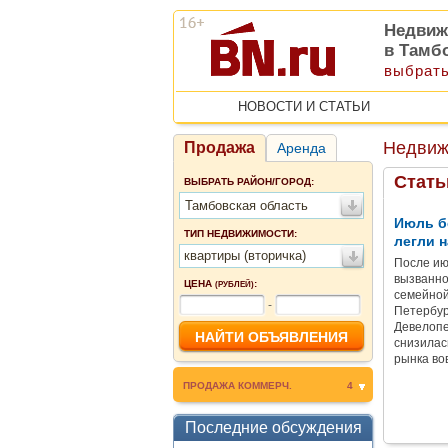
Недвиж
в Тамб
выбрать
НОВОСТИ И СТАТЬИ
Недвиж
Продажа
Аренда
Стать
ВЫБРАТЬ РАЙОН/ГОРОД:
Тамбовская область
Июль б
ТИП НЕДВИЖИМОСТИ:
легли н
квартиры (вторичка)
После ию
вызванно
ЦЕНА
:
(РУБЛЕЙ)
семейной
-
Петербур
Девелопе
снизилас
рынка во
ПРОДАЖА КОММЕРЧ.
4
Последние обсуждения