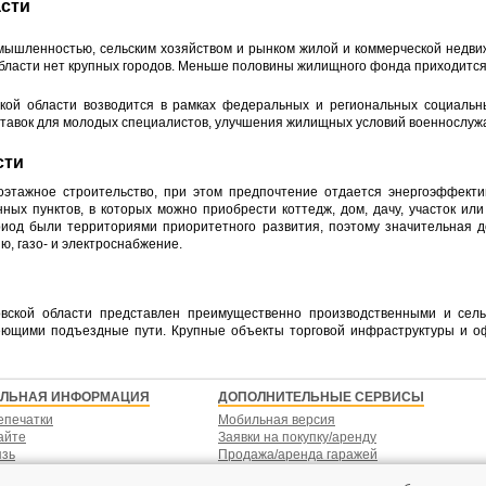
сти
омышленностью, сельским хозяйством и рынком жилой и коммерческой недви
области нет крупных городов. Меньше половины жилищного фонда приходится
кой области возводится в рамках федеральных и региональных социальн
ставок для молодых специалистов, улучшения жилищных условий военнослуж
сти
оэтажное строительство, при этом предпочтение отдается энергоэффект
ных пунктов, в которых можно приобрести коттедж, дом, дачу, участок ил
риод были территориями приоритетного развития, поэтому значительная
ю, газо- и электроснабжение.
вской области представлен преимущественно производственными и сел
ющими подъездные пути. Крупные объекты торговой инфраструктуры и о
ЕЛЬНАЯ ИНФОРМАЦИЯ
ДОПОЛНИТЕЛЬНЫЕ СЕРВИСЫ
епечатки
Мобильная версия
айте
Заявки на покупку/аренду
язь
Продажа/аренда гаражей