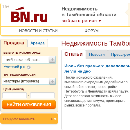
Недвижимость
в Тамбовской области
выбрать регион
НОВОСТИ И СТАТЬИ
ФОРУМ
Недвижимость Тамбо
Продажа
Аренда
ВЫБРАТЬ РАЙОН/ГОРОД:
Статьи
Новости
Пресс-ре
Тамбовская область
Июль без премьер: девелопер
Уметский р-н
легли на дно
ТИП НЕДВИЖИМОСТИ:
После июньского оживления,
квартиры (вторичка)
вызванного очередным дедлайном по
семейной ипотеке, новостройки
ЦЕНА
:
(РУБЛЕЙ)
Петербурга и Ленобласти взяли паузу.
-
Девелоперская активность в июле
снизилась до минимума, премьеры с
рынка вовсе пропали.
ПРОДАЖА КОММЕРЧ.
4