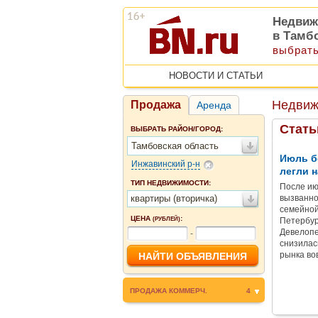
Недвиж
в Тамб
выбрать
НОВОСТИ И СТАТЬИ
Недвиж
Продажа
Аренда
Стать
ВЫБРАТЬ РАЙОН/ГОРОД:
Тамбовская область
Июль б
Инжавинский р-н
легли н
ТИП НЕДВИЖИМОСТИ:
После ию
квартиры (вторичка)
вызванно
семейной
ЦЕНА
:
(РУБЛЕЙ)
Петербур
Девелопе
-
снизилас
рынка во
ПРОДАЖА КОММЕРЧ.
4