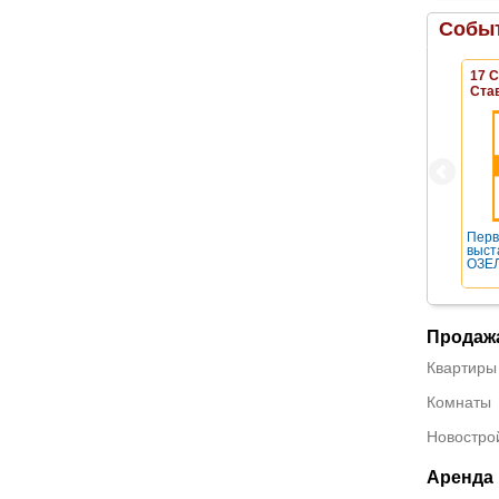
Событ
17 
Ста
Перв
выст
ОЗЕЛ
Продаж
Квартиры
Комнаты
Новостро
Аренда