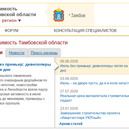
имость
овской области
Тамбов
 регион
ФОРУМ
КОНСУЛЬТАЦИЯ СПЕЦИАЛИСТОВ
имость Тамбовской области
и
Новости
Пресс-релизы
06.08.2026
ез премьер: девелоперы
Июль без премьер: девелоперы легли на
а дно
дно
ньского оживления,
03.08.2026
го очередным дедлайном по
Июль – на дворе пусто, да и в поле негус
 ипотеке, новостройки
га и Ленобласти взяли паузу.
27.07.2026
рская активность в июле
Реальная цена маткапитала стремитель
ь до минимума, премьеры с
падает
все пропали.
23.07.2026
Завершение строительства проекта
«Квартал-парк УЮТный»
Архив статей