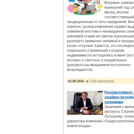
Впервые, наверн
нынешний год сл
месяц, вполне
соответствующи
традиционным от него ожиданиям. Вн
перенос сроков изменения правил вы
семейной ипотеки и неожиданное сни
ключевой ставки не смогли хорошеньк
разогреть привычно ленивый и празд
сезон отпусков. Кажется, что последн
повального стремления к покупке
недвижимости истощились в июне (хот
интерес к «бетону» у недовольных
доходностью вкладчиков постепенно
возрождается).
03.08.2026
1742 просмотра
Редевелопмент 
драйвер петерб
экономики
Знакомим с мне
эксперта, Сергея
Латышева, генер
директора компании «Градостроител
компетенции».