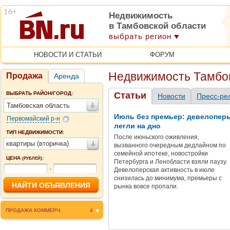
Недвижимость
в Тамбовской области
выбрать регион
НОВОСТИ И СТАТЬИ
ФОРУМ
Недвижимость Тамбо
Продажа
Аренда
ВЫБРАТЬ РАЙОН/ГОРОД:
Статьи
Новости
Пресс-ре
Тамбовская область
Июль без премьер: девелопер
Первомайский р-н
легли на дно
ТИП НЕДВИЖИМОСТИ:
После июньского оживления,
квартиры (вторичка)
вызванного очередным дедлайном по
семейной ипотеке, новостройки
ЦЕНА
:
(РУБЛЕЙ)
Петербурга и Ленобласти взяли паузу.
-
Девелоперская активность в июле
снизилась до минимума, премьеры с
рынка вовсе пропали.
ПРОДАЖА КОММЕРЧ.
4