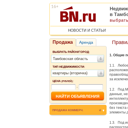
Недвиж
в Тамб
выбрать
НОВОСТИ И СТАТЬИ
Прави
Продажа
Аренда
ВЫБРАТЬ РАЙОН/ГОРОД:
1. Общие 
Тамбовская область
1.1. Любое
ТИП НЕДВИЖИМОСТИ:
расположен
квартиры (вторичка)
правообла
за исключе
ЦЕНА
:
(РУБЛЕЙ)
-
1.2. Под 
данные, не
интеллекту
произведен
без текста
ПРОДАЖА КОММЕРЧ.
4
элементы д
1.3. Под и
распростра