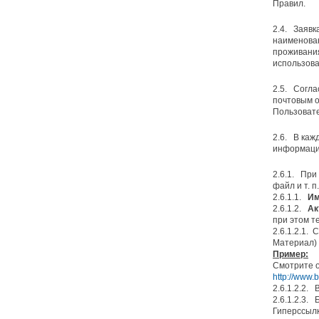
Правил.
2.4. Заяв
наименован
проживания
использова
2.5. Согла
почтовым о
Пользовате
2.6. В каж
информаци
2.6.1. При
файл и т. п.
2.6.1.1.
Им
2.6.1.2.
Ак
при этом т
2.6.1.2.1.
Материал)
Пример:
Смотрите о
http://www.
2.6.1.2.2. 
2.6.1.2.3.
Гиперссылк