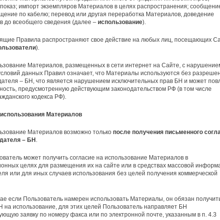
показ; импорт экземпляров Материалов в целях распространения; сообщени
щение по кабелю; перевод или другая переработка Материалов, доведение
 до всеобщего сведения (далее –
использование
).
оящие Правила распространяют свое действие на любых лиц, посещающих С
ользователи
).
ьзование Материалов, размещенных в сети интернет на Сайте, с нарушение
условий данных Правил означает, что Материалы используются без разреше
ателя – БН, что является нарушением исключительных прав БН и может пов
ность, предусмотренную действующим законодательством РФ (в том числе
ажданского кодекса РФ).
я использования Материалов
льзование Материалов возможно только
после получения письменного согл
дателя – БН
.
ователь может получить согласие на использование Материалов в
нных целях для размещения их на сайте или в средствах массовой информ
ля или для иных случаев использования без целей получения коммерческой
чае если Пользователь намерен использовать Материалы, он обязан получит
Н на использование, для этих целей Пользователь направляет БН
ующую заявку по номеру факса или по электронной почте, указанным в п. 4.3