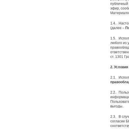
публичный 
эфир, сооб
Материалов
1.4. Наст
(далее –
П
1.5. Испол
любого из 
правооблад
ответствен
ст. 1301 Гр
2. Услови
2.1. Испо
правообла
2.2. Польз
информацио
Пользовате
выгоды.
2.3. В слу
согласие Б
соответств