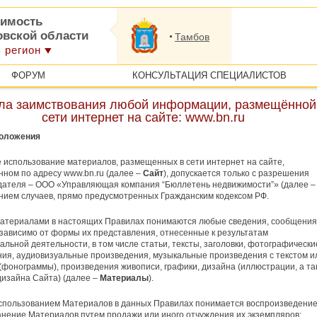
имость
овской области
Тамбов
 регион
ФОРУМ
КОНСУЛЬТАЦИЯ СПЕЦИАЛИСТОВ
ла заимствования любой информации, размещённой
сети интернет на сайте: www.bn.ru
положения
 использование материалов, размещенных в сети интернет на сайте,
ном по адресу www.bn.ru (далее –
Сайт
), допускается только c разрешения
дателя – ООО «Управляющая компания “Бюллетень недвижимости”» (далее 
нием случаев, прямо предусмотренных Гражданским кодексом РФ.
Материалами в настоящих Правилах понимаются любые сведения, сообщения
зависимо от формы их представления, отнесенные к результатам
альной деятельности, в том числе статьи, тексты, заголовки, фотографически
ия, аудиовизуальные произведения, музыкальные произведения с текстом и
 (фонограммы), произведения живописи, графики, дизайна (иллюстрации, а та
изайна Сайта) (далее –
Материалы
).
спользованием Материалов в данных Правилах понимается воспроизведение
нение Материалов путем продажи или иного отчуждения их экземпляров;