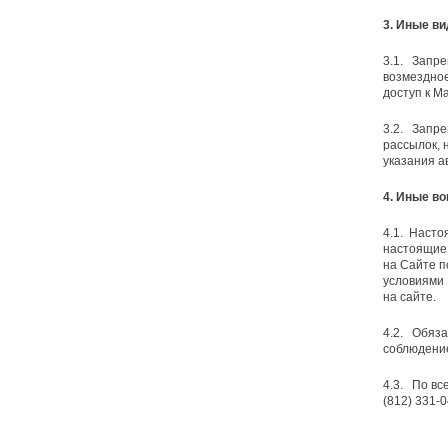
3. Иные в
3.1. Запре
возмездное
доступ к М
3.2. Запре
рассылок, 
указания ав
4. Иные в
4.1. Насто
настоящие
на Сайте п
условиями 
на сайте.
4.2. Обяза
соблюдени
4.3. По вс
(812) 331-