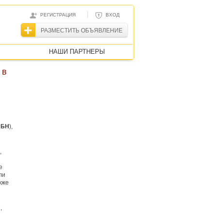
|
РЕГИСТРАЦИЯ
ВХОД
РАЗМЕСТИТЬ ОБЪЯВЛЕНИЕ
НАШИ ПАРТНЕРЫ
 в
–
БН
),
,
е
ли
кже
,