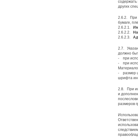
содержать 
других спе
2.6.2. При
бумаге, плен
2.6.2.1.
Им
2.6.2.2.
На
2.6.2.3.
Ад
2.7. Указа
должно бы
- при исп
- при испо
Материало
- размер 
шрифта ино
2.8. При и
и дополнен
послеслови
размеров г
Использова
Ответствен
использова
следствием
правооблад