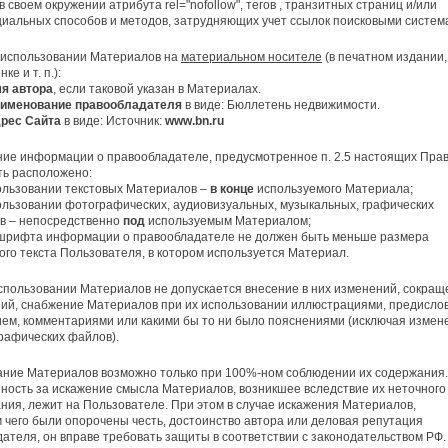
в своем окружении атрибута rel="nofollow", тегов
, транзитных страниц и/или
циальных способов и методов, затрудняющих учет ссылок поисковыми систем
 использовании Материалов на
материальном носителе
(в печатном издании,
ке и т. п.):
я автора
, если таковой указан в Материалах.
именование правообладателя
в виде: Бюллетень недвижимости.
рес Сайта
в виде: Источник:
www
.
bn
.
ru
ние информации о правообладателе, предусмотренное п. 2.5 настоящих Прав
ть расположено:
ользовании текстовых Материалов –
в конце
используемого Материала;
льзовании фотографических, аудиовизуальных, музыкальных, графических
в – непосредственно
под
используемым Материалом;
шрифта информации о правообладателе не должен быть меньше размера
го текста Пользователя, в котором используется Материал.
спользовании Материалов не допускается внесение в них изменений, сокращ
ий, снабжение Материалов при их использовании иллюстрациями, предисло
ем, комментариями или какими бы то ни было пояснениями (исключая измен
рафических файлов).
ние Материалов возможно только при 100%-ном соблюдении их содержания.
ность за искажение смысла Материалов, возникшее вследствие их неточного
ния, лежит на Пользователе. При этом в случае искажения Материалов,
 чего были опорочены честь, достоинство автора или деловая репутация
ателя, он вправе требовать защиты в соответствии с законодательством РФ.