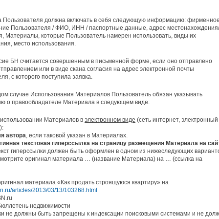
ка Пользователя должна включать в себя следующую информацию: фирменно
ие Пользователя / ФИО, ИНН / паспортные данные, адрес местонахождения
, Материалы, которые Пользователь намерен использовать, виды их
ния, место использования.
сие БН считается совершенным в письменной форме, если оно отправлено
тправлением или в виде скана согласия на адрес электронной почты
ля, с которого поступила заявка.
дом случае Использования Материалов Пользователь обязан указывать
ю о правообладателе Материала в следующем виде:
 использовании Материалов в
электронном виде
(сеть интернет, электронный
):
я автора
, если таковой указан в Материалах.
тивная текстовая гиперссылка на страницу размещения Материала на сай
екст гиперссылки должен быть оформлен в одном из нижеследующих вариант
 Смотрите оригинал материала … (название Материала) на … (ссылка на
ригинал материала «Как продать строящуюся квартиру» на
bn.ru/articles/2013/03/13/103268.html
BN.ru
 Бюллетень недвижимости
и не должны быть запрещены к индексации поисковыми системами и не дол