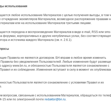
иды использования
щается любое использование Материалов с целью получения выгоды, в том 
 отчуждение экземпляров Материалов, возмездное распоряжение правами н
атериалам или на использование Материалов третьими лицами.
щается передача и воспроизведение Материалов в виде e-mail, RSS или sms-
на форумах, корпоративных и других непубличных узлах, без соответствующе
тора и источника каждого Материала (см. п. 2.6.1).
опросы
ящие Правила не являются договором. БН вправе в любое время изменить
 Правила без уведомления Пользователей. Любые изменения будут размещ
о адресу www.bn.ru, и обязанностью Пользователя является ознакомление с
Правил и их соблюдение. Изменения вступают в силу в момент их опубликова
нностью Пользователя является ознакомление с условиями Правил и их
е.
ем вопросам, связанным с использованием Материалов, обращаться по теле
04-15 или по электронной почте
redaktor@bn.ru
.