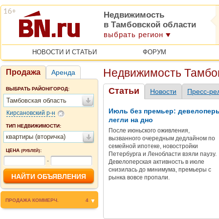
Недвижимость
в Тамбовской области
выбрать регион
НОВОСТИ И СТАТЬИ
ФОРУМ
Недвижимость Тамбо
Продажа
Аренда
ВЫБРАТЬ РАЙОН/ГОРОД:
Статьи
Новости
Пресс-ре
Тамбовская область
Июль без премьер: девелопер
Кирсановский р-н
легли на дно
ТИП НЕДВИЖИМОСТИ:
После июньского оживления,
квартиры (вторичка)
вызванного очередным дедлайном по
семейной ипотеке, новостройки
ЦЕНА
:
(РУБЛЕЙ)
Петербурга и Ленобласти взяли паузу.
-
Девелоперская активность в июле
снизилась до минимума, премьеры с
рынка вовсе пропали.
ПРОДАЖА КОММЕРЧ.
4