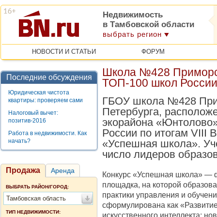
Недвижимость
в Тамбовской области
выбрать регион
НОВОСТИ И СТАТЬИ
ФОРУМ
Школа №428 Приморс
Последние обсуждения
ТОП-100 школ Росси
Юридическая чистота
ГБОУ школа №428 Прим
квартиры: проверяем сами
Петербурга, расположе
Налоговый вычет:
экорайона «Юнтолово»
позитив-2016
России по итогам VIII 
Работа в недвижимости. Как
начать?
«Успешная школа». Уч
число лидеров образо
Продажа
Аренда
Конкурс «Успешная школа» — 
площадка, на которой образов
ВЫБРАТЬ РАЙОН/ГОРОД:
практики управления и обучени
Тамбовская область
сформулирована как «Развитие
ТИП НЕДВИЖИМОСТИ:
искусственного интеллекта: н