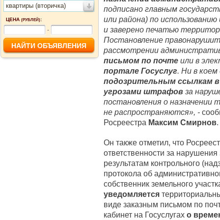
квартиры (вторичка)
подписано главным государст
или района) по использованию
ЦЕНА
:
(РУБЛЕЙ)
и заверено печатью территор
-
Постановление правонарушит
рассмотрении административ
письмом по почте
или в эле
портале Госуслуг
. Ни в коем
подозрительным ссылкам в 
угрозами штрафов
за наруш
постановления о назначении 
не распространяются», -
сооб
Росреестра
Максим Смирнов
.
Он также отметил, что Росреес
ответственности за нарушения 
результатам контрольного (над
протокола об административно
собственник земельного участ
уведомляется
территориальны
виде заказным письмом по почт
кабинет на Госуслугах
о време