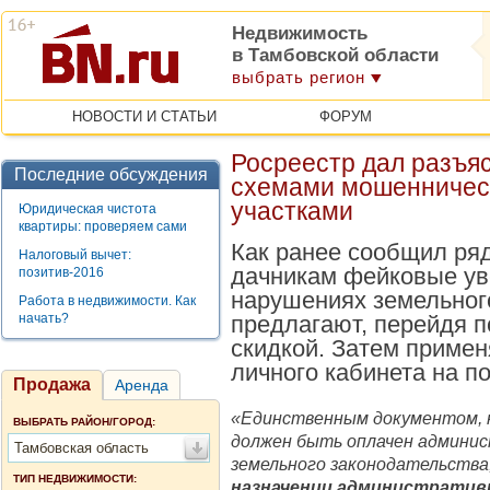
Недвижимость
в Тамбовской области
выбрать регион
НОВОСТИ И СТАТЬИ
ФОРУМ
Росреестр дал разъяс
Последние обсуждения
схемами мошенничес
участками
Юридическая чистота
квартиры: проверяем сами
Как ранее сообщил ря
Налоговый вычет:
дачникам фейковые у
позитив-2016
нарушениях земельног
Работа в недвижимости. Как
начать?
предлагают, перейдя п
скидкой. Затем примен
личного кабинета на по
Продажа
Аренда
«Единственным документом, 
ВЫБРАТЬ РАЙОН/ГОРОД:
должен быть оплачен админи
Тамбовская область
земельного законодательства
ТИП НЕДВИЖИМОСТИ:
назначении административн