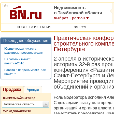
Недвижимость
в Тамбовской области
выбрать регион
НОВОСТИ И СТАТЬИ
ФОРУМ
Практическая конфер
Последние обсуждения
строительного компле
Петербурге
Юридическая чистота
квартиры: проверяем сами
2 апреля в историческ
Налоговый вычет:
история» 32-й раз про
позитив-2016
конференция «Развити
Работа в недвижимости. Как
начать?
Санкт-Петербурга и Ле
Мероприятие проводит
объединений и организ
Продажа
Аренда
Роль модератора исполнил Але
ВЫБРАТЬ РАЙОН/ГОРОД:
С докладами выступили предст
Тамбовская область
организаций и органов власти,
ТИП НЕДВИЖИМОСТИ:
заместитель председателя Коми